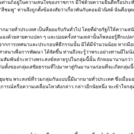
แต่นั้นท่านก็อยู่ในความสนใจของราชการ มิใช่ด้วยความยินดีหรือป
"สีชมพู" ท่านจึงถูกตั้งข้อสงสัยว่าเกี่ยวพันกับคอมมิวนิสต์ นั่นคื
ยทั่วประเทศ เป็นที่ยอมรับกันทั่วไป โดยที่ฝ่ายรัฐก็ให้ความสนับสนุน
งด้วยสายตาแปลก ๆ และบ่อยครั้งท่านเหล่านั้นก็พลอยรู้สึกแปลกไป
ือจากการเทศนาและประกอบพิธีกรรมนั้น มิได้มีจำนวนน้อย หากมีอยู
เพื่อการพัฒนา ได้จัดขึ้น ท่านถึงจะรู้ว่าพระอย่างท่านมีไม่น้อ
แต่ความสัมพันธ์ระหว่างพระสงฆ์หลายรูปในกลุ่มนี้นั้น ถักทอมานาน
้งของกลุ่มเสขิยธรรมที่ไปมาหาสู่กันมานานก่อนที่จะเกิดกลุ่มนี้ข
ะห์ชุมชน พระสงฆ์ที่รวมกลุ่มกันแบบนี้มีมากมายทั่วประเทศ ซึ่ง
์หรือความเคลื่อนไหวดังกล่าว กล่าวอีกนัยหนึ่ง จะเข้าใจกลุ่มเ