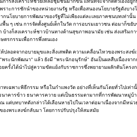
นการสงเคราะห์ช่วยเหลือชุมชนมากขึ้น แทนที่จะจำกัดตัวเองอยู่ก
ราะการชักนำของหน่วยงานรัฐ หรือเพื่อสนองนโยบายรัฐดังบางโครงกา
ลจากนโยบายการพัฒนาของรัฐที่ไม่เพียงแต่ละเลยภาคชนบทเท่านั้
้น ๆ เช่น การจัดตั้งศูนย์เด็กในวัด การอบรมเยาวชน ต่อมาก็ขยับ
างก็สงเคราะห์ชาวบ้านทางด้านสุขภาพอนามัย เช่น ส่งเสริมการแพ
ษตรกรรมเพื่อการพึ่งตนเอง
่อให้ปลอดจากอบายมุขและสิ่งเสพติด ความเคลื่อนไหวของพระสงฆ์เหล
ระนักพัฒนา" แล้ว ยังมี "พระนักอนุรักษ์" อันเป็นผลสืบเนื่องจ
อยครั้งได้นำไปสู่ความขัดแย้งกับราชการซึ่งพยายามผลักดันโครงกา
าทเฉพาะพิธีกรรม หรือในกำแพงวัด อย่างที่เห็นกันโดยทั่วไปเท่านั
ู้จักธนาคารข้าว ธนาคารควาย แต่เป็นธรรมดามากที่การพัฒนาหมู่บ
ิญญาณ แต่บทบาทดังกล่าวได้เลือนหายไปในเวลาต่อมาเนื่องจากมีหน่
คมของพระสงฆ์กลับมา โดยการปรับปรุงให้สมสมัย