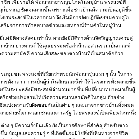
อาชีพ เพิ่มรายได้ พัฒนาสาธารณูปโภคในหมู่บ้าน พระสงฆ์ที่
็ปรากฏชัดเจนมากขึ้น เพราะเมื่อชาวบ้านมีความเป็นอยู่ดีขึ้น
ดยพระสงฆ์ในเวลาต่อมา จึงเริ่มมีการจัดปฏิบัติธรรมควบคู่ไป
่วนเสริมจากการทำสหบาลข้าวและสหกรณ์ร้านค้าในหมู่บ้าน
แค่มิติทางสังคมเท่านั้น หากยังมีมิติทางด้านจิตวิญญาณควบคู่
าวบ้าน บางท่านก็ใช้คุณธรรมหรือสำนึกต่อส่วนรวมเป็นเกณฑ์
จากความสามัคคี ความเสียสละของชาวบ้านที่เป็นสมาชิกด้วย
มชุมชน พระสงฆ์ที่เรียกว่าพระนักพัฒนารุ่นแรก ๆ นั้น ในการ
งการดังกล่าว การเป็นผู้นำในลักษณะนี้ทำให้โครงการทั้งหลายขึ้น
ลง แต่ในระยะหลังมีพระสงฆ์จำนวนมากขึ้น ที่เปลี่ยนบทบาทมาเป็นผู้
 หรือช่วยประสานให้เกิดความสมานสามัคคีในกลุ่ม ตัวอย่าง
ึ่งแบ่งความรับผิดชอบกันเป็นฝ่าย ๆ และมาจากชาวบ้านทั้งหมด
หลายฝ่ายทั้งภาคเอกชนและภาครัฐ โดยพระสงฆ์เป็นเพียงส่วนหนึ่ง
 ๆ มีความยั่งยืนแล้ว ยังเป็นการศึกษาที่สำคัญสำหรับชาว
มูลและความรู้ ๆ ที่เกิดขึ้นจะมิใช่สิ่งที่เหินห่างจากชีวิต