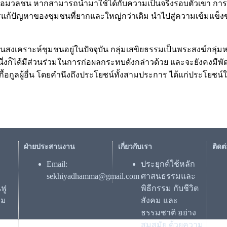
อมวลชน หากสามารถนำมาใช้ได้กับความเป็นจริงรอบตัวเขา การเรียน
ก้ปัญหาของชุมชนที่ยากและใหญ่กว่าเดิม นำไปสู่ความเข้มแข็งของ
เคราะห์ชุมชนอยู่ในปัจจุบัน กลุ่มเสขิยธรรมเป็นพระสงฆ์กลุ่มหนึ
งก็ได้มีส่วนร่วมในการก่อผลกระทบดังกล่าวด้วย และจะยังคงมีพัฒนาก
อกูลผู้อื่น โดยคำนึงถึงประโยชน์ทั้งสามประการ ได้แก่ประโยชน์ใน
ฝ่ายประสานงาน
เกี่ยวกับเรา
ติดต
Email:
ประยุกต์ใช้หลัก
sekhiyadhamma@gmail.com
ศาสนธรรมและ
ฟู
พิธีกรรม กับชีวิต
รม
สังคม และ
ธรรมชาติ อย่าง
สมสมัย ด้วยความ