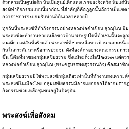
ตัวกลายเป็นศูนย์เด็ก นับเป็นศูนย์เด็กแห่งแรกของจังหวัด นับ
สงฆ์ทำกิจกรรมแบบนี้มาก่อน ที่สำคัญก็คือภูลูกนั้นถือว่าเป็นเขต 
กว่าราชการจะยอมรับท่านก็กินเวลาหลายปี
ทุกวันนี้พระสงฆ์ที่ทำกิจกรรมอย่างหลวงพ่อคำเขียน สุวณฺโณ มีมากมา
พระสงฆ์จะทำงานช่วยเหลือชาวบ้าน พระรูปใดที่ทำเช่นนั้นจะถูกมอ
คนเดียว แต่อันที่จริงแล้ว พระสงฆ์ที่ช่วยเหลือชาวบ้าน นอกเหน
กันในการสัมนาหรือการประชุม ดังที่องค์กรอย่างคณะกรรมการศาสนา
ขึ้น นี้คือที่มาของกลุ่มเสขิยธรรม ซึ่งแม้จะตั้งเมื่อปี ๒๕๓๓ 
หลวงพ่อคำเขียน สุวณฺโณ (พระครูบรรพตสุวรรณกิจ) คือสมาชิกก่อตั
กลุ่มเสขิยธรรมมิใช่พระสงฆ์กลุ่มเดียวเท่านั้นที่ทำงานสงเครา
พระสงฆ์ในเมืองไทย กลุ่มเสขิยธรรมมิอาจแยกออกได้จากปรากฎการณ
กิจกรรมช่วยเหลือชุมชนอยู่ในปัจจุบัน
พระสงฆ์เพื่อสังคม