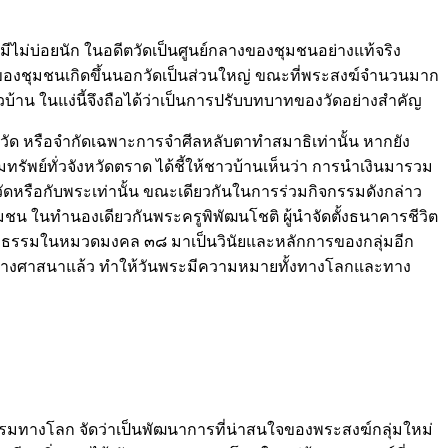
มีไม่บ่อยนัก ในอดีตวัดเป็นศูนย์กลางของชุมชนอย่างแท้จริง
 ๆ ของชุมชนเกิดขึ้นนอกวัดเป็นส่วนใหญ่ ขณะที่พระสงฆ์จำนวนมาก
าวบ้าน ในแง่นี้จึงถือได้ว่าเป็นการปรับบทบาทของวัดอย่างสำคัญ
าะวัด หรือจำกัดเฉพาะการจำศีลหลับตาทำสมาธิเท่านั้น หากยัง
ทรัพย์ทั่วจังหวัดตราด ได้ชี้ให้ชาวบ้านเห็นว่า การนำเงินมารวม
ที่วัดหรือกับพระเท่านั้น ขณะเดียวกันในการร่วมกิจกรรมดังกล่าว
มชน ในทำนองเดียวกันพระครูพิพัฒนโชติ ผู้นำจัดตั้งธนาคารชีวิต
 ๕ และธรรมในหมวดมงคล ๓๘ มาเป็นวินัยและหลักการของกลุ่มอีก
ีทางศาสนาแล้ว ทำให้วันพระมีความหมายทั้งทางโลกและทาง
กรรมทางโลก จัดว่าเป็นพัฒนาการที่น่าสนใจของพระสงฆ์กลุ่มใหม่