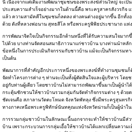
นี้ เนื่องจากแต่เดิมงานพัฒนาชุมชนของพระสงฆ์ส่วนใหญ่ จะเป็น
ประสบความสำเร็จอย่างมากในด้านนี้คือ พระครูสาครสังวรกิจ แห่
แล้ว ความสามัคคีในชุมชนก็ลดลง ต่างคนต่างอยู่มากขึ้น อีกทั้
ด้วย ดังที่หลวงพ่อนาน สุทธสีโล หรือพระครูพิพิธประชานาถ แ
การพัฒนาจิตใจเป็นกิจกรรมอีกด้านหนึ่งที่ได้รับความสนใจมากขึ้
ไปด้วย บางท่านจัดสอนสมาธิภาวนาแก่ชาวบ้าน บางท่านนำหลักธร
ข้อหนึ่งในการประเมินกิจกรรมกับชาวบ้าน แม้จะเป็นกิจกรรมทางด
เป็นต้น
พัฒนาการที่สำคัญอีกประการหนึ่งของพระสงฆ์ที่ทำงานชุมชนก็คื
จัดทำโครงการต่าง ๆ ท่านจะเป็นทั้งผู้ตัดสินใจและผู้บริหาร โด
อยู่กับท่านผู้เดียว โดยชาวบ้านไม่สามารถพัฒนาขึ้นมาเป็นผู้นำได
กระตุ้นชักชวนให้ชาวบ้านรวมกลุ่มกันจัดทำกิจกรรมต่าง ๆ ด้วย
ชัดเจนคือ สภาลานวัดตะโหมด จังหวัดพัทลุง ซึ่งมีพระครูสุนทร
ทางภาคเหนือพระครูพิทักษ์นันทคุณแห่งจังหวัดน่านก็เป็นผู้นำ
การรวมกลุ่มชาวบ้านในลักษณะนี้นอกจากจะทำให้ชาวบ้านมีส่วนร
บ้าน เพราะกระบวนการกลุ่มเอี้อให้ชาวบ้านได้แลกเปลี่ยนความเห็