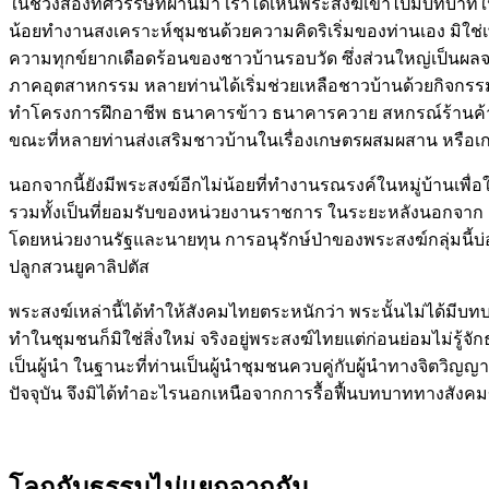
ในช่วงสองทศวรรษที่ผ่านมา เราได้เห็นพระสงฆ์เข้าไปมีบทบาทใ
น้อยทำงานสงเคราะห์ชุมชนด้วยความคิดริเริ่มของท่านเอง มิใช่เพ
ความทุกข์ยากเดือดร้อนของชาวบ้านรอบวัด ซึ่งส่วนใหญ่เป็นผ
ภาคอุตสาหกรรม หลายท่านได้เริ่มช่วยเหลือชาวบ้านด้วยกิจกรรมพื
ทำโครงการฝึกอาชีพ ธนาคารข้าว ธนาคารควาย สหกรณ์ร้านค้า บ้
ขณะที่หลายท่านส่งเสริมชาวบ้านในเรื่องเกษตรผสมผสาน หรือเก
นอกจากนี้ยังมีพระสงฆ์อีกไม่น้อยที่ทำงานรณรงค์ในหมู่บ้านเพื
รวมทั้งเป็นที่ยอมรับของหน่วยงานราชการ ในระยะหลังนอกจาก "พ
โดยหน่วยงานรัฐและนายทุน การอนุรักษ์ป่าของพระสงฆ์กลุ่มนี้บ่
ปลูกสวนยูคาลิปตัส
พระสงฆ์เหล่านี้ได้ทำให้สังคมไทยตระหนักว่า พระนั้นไม่ได้มีบทบ
ทำในชุมชนก็มิใช่สิ่งใหม่ จริงอยู่พระสงฆ์ไทยแต่ก่อนย่อมไม่ร
เป็นผู้นำ ในฐานะที่ท่านเป็นผู้นำชุมชนควบคู่กับผู้นำทางจิตว
ปัจจุบัน จึงมิได้ทำอะไรนอกเหนือจากการรื้อฟื้นบทบาททางสัง
โลกกับธรรมไม่แยกจากกัน