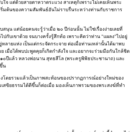
ระทับใจ แต่ด้วยสายตาหวาดระแวง สาเหตุก็เพราะไม่เคยเห็นพระ
อจุดเริ่มต้นของความสัมพันธ์อันไม่ราบรื่นระหว่างท่านกับราชการ
 แต่น้อยคนจะรู้ว่าเมื่อ ๒๐ ปีก่อนนั้น ไม่ใช่เรื่องง่ายเลยที่
กับเขาด้วย จนบางครั้งรู้สึกท้อ เพราะคิดว่าท่าน "แผลง"ไปอยู่
่หลายแห่ง เป็นแต่กระจัดกระจาย ต่อเมื่อท่านเหล่านั้นได้มาพบ
ย เมื่อได้พบปะพูดคุยก็เกิดกำลังใจ และอยากจะร่วมมือกันใกล้ชิด
กว่า ๑๐ปีแล้ว หลวงพ่อนาน สุทธสีโล (พระครูพิพิธประชานาถ) และ
ึ้น
เมื่อมองโดยรวมแล้วเป็นภาพสะท้อนของปรากฏการณ์อย่างใหม่ของ
สขิยธรรมได้ดีขึ้นก็ต่อเมื่อ มองเห็นภาพรวมของพระสงฆ์ที่ทำ