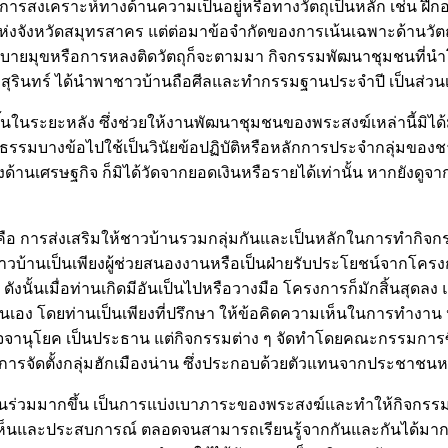
การสงเคราะห์ทางด้านความเป็นอยู่หรือทางวัตถุเป็นหลัก เช่น ฝึก
งจังหวัดสมุทรสาคร แต่ต่อมาข้อจำกัดของการเน้นเฉพาะด้านวัตถุก
งอบายมุขหรือการหลงติดวัตถุก็จะตามมา กิจกรรมพัฒนาชุมชนที่นำโ
ห่งสุรินทร์ ได้นำพาชาวบ้านถือศีลและทำกรรมฐานประจำปี เป็นส
นในระยะหลัง ซึ่งช่วยให้งานพัฒนาชุมชนของพระสงฆ์เหล่านี้มิได้มี
รมบางข้อไปใช้เป็นวินัยข้อปฏิบัติหรือหลักการประจำกลุ่มของช
้านเศรษฐกิจ ก็มิได้วัดจากยอดเงินหรือรายได้เท่านั้น หากยังดู
อ การส่งเสริมให้ชาวบ้านรวมกลุ่มกันและเป็นหลักในการทำกิจกรร
ยชาวบ้านเป็นเพียงผู้ช่วยสนองงานหรือเป็นฝ่ายรับประโยชน์จากโคร
้ ดังนั้นเมื่อท่านเกิดมีอันเป็นไปหรือวางมือ โครงการก็มักสิ้นสุด
ตนเอง โดยท่านเป็นเพียงที่ปรึกษา ให้ข้อคิดความเห็นในการทำงาน
กิจจานุโยค เป็นประธาน แต่กิจกรรมต่าง ๆ จัดทำโดยคณะกรรมการซ
ในการจัดตั้งกลุ่มฮักเมืองน่าน ซึ่งประกอบด้วยตัวแทนจากประชาชน
่วมมากขึ้น เป็นการแบ่งเบาภาระของพระสงฆ์และทำให้กิจกรรมต่าง
นและประสบการณ์ ตลอดจนสามารถเรียนรู้จากกันและกันได้มากขึ้น ข้อ