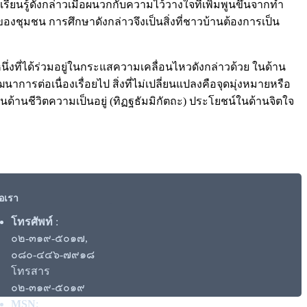
รู้ดังกล่าวเมื่อผนวกกับความไว้วางใจที่เพิ่มพูนขึ้นจากทำ
ชุมชน การศึกษาดังกล่าวจึงเป็นสิ่งที่ชาวบ้านต้องการเป็น
่งที่ได้ร่วมอยู่ในกระแสความเคลื่อนไหวดังกล่าวด้วย ในด้าน
ารต่อเนื่องเรื่อยไป สิ่งที่ไม่เปลี่ยนแปลงคือจุดมุ่งหมายหรือ
ด้านชีวิตความเป็นอยู่ (ทิฏฐธัมมิกัตถะ) ประโยชน์ในด้านจิตใจ
่อเรา
โทรศัพท์
:
๐๒-๓๑๙-๕๐๑๗,
๐๘๐-๔๔๖-๗๙๑๘
โทรสาร
๐๒-๓๑๙-๕๐๑๙
MSN
: