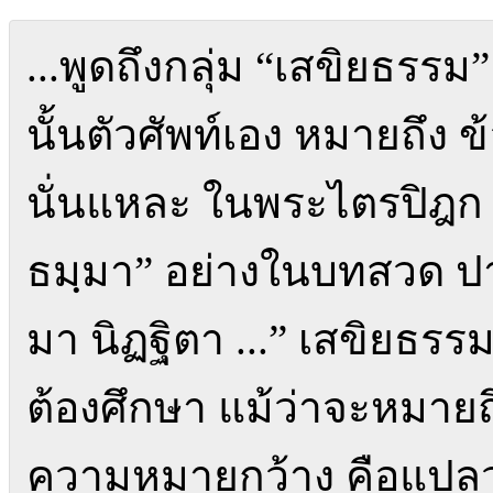
...พูดถึงกลุ่ม “เสขิยธรรม”
นั้นตัวศัพท์เอง หมายถึง ข้
นั่นแหละ ในพระไตรปิฎก ท
ธมฺมา” อย่างในบทสวด ปาติ
มา นิฏฐิตา ...” เสขิยธรร
ต้องศึกษา แม้ว่าจะหมายถึ
ความหมายกว้าง คือแปลว่าส