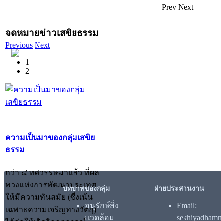
Prev
Next
จดหมายข่าวเสขิยธรรม
Previous
Next
1
2
ความเป็นมาของกลุ่มเสขิย
ธรรม
กว่า ๔ ทศวรรษมาแล้ว ที่ผล
พวงแห่งการพัฒนาประเทศ
บทบาทของกลุ่ม
ฝ่ายประสานงาน
ให้มีความทันสมัย (ซึ่งเน้น
อนุรักษ์สิ่ง
Email:
เฉพาะความเจริญทางวัตถุ)
แวดล้อม
sekhiyadham