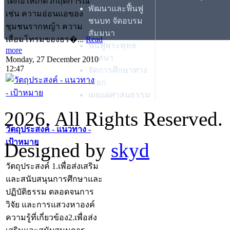
ได้ก่อให้เกิดวิกฤตการณ์
พัฒนาและฟื้นฟู
เช่น ความอ่อนแอของ
ชนบท จัดอบรม
ชุมชนรากหญ้า ความ
สัมมนา
เสื่อมโทรมของธร�...
Read
ฟื้นฟูพระพุทธ
more
ศาสนา
Monday, 27 December 2010
12:47
จัดการศึกษาทาง
เลือก
เผยแผ่ศาสนธรรม
2026. All Rights Reserved.
วัตถุประสงค์ - แนวทาง -
เป้าหมาย
Designed by
skyd
วัตถุประสงค์ 1.เพื่อส่งเสริม
และสนับสนุนการศึกษาและ
ปฏิบัติธรรม ตลอดจนการ
วิจัย และการแสวงหาองค์
ความรู้ที่เกี่ยวข้อง2.เพื่อส่ง