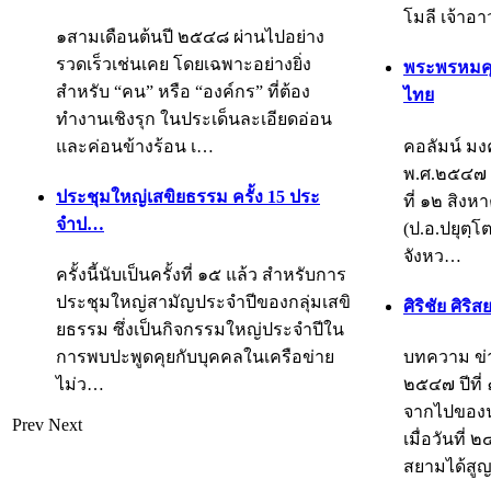
โมลี เจ้าอ
๑สามเดือนต้นปี ๒๕๔๘ ผ่านไปอย่าง
รวดเร็วเช่นเคย โดยเฉพาะอย่างยิ่ง
พระพรหมคุ
สำหรับ “คน” หรือ “องค์กร” ที่ต้อง
ไทย
ทำงานเชิงรุก ในประเด็นละเอียดอ่อน
และค่อนข้างร้อน เ…
คอลัมน์ มง
พ.ศ.๒๕๔๗ ปี
ประชุมใหญ่เสขิยธรรม ครั้ง 15 ประ
ที่ ๑๒ สิ
จำป…
(ป.อ.ปยุตฺ
จังหว…
ครั้งนี้นับเป็นครั้งที่ ๑๕ แล้ว สำหรับการ
ประชุมใหญ่สามัญประจำปีของกลุ่มเสขิ
ศิริชัย ศิริ
ยธรรม ซึ่งเป็นกิจกรรมใหญ่ประจำปีใน
การพบปะพูดคุยกับบุคคลในเครือข่าย
บทความ ข่า
ไม่ว…
๒๕๔๗ ปีที่
จากไปของน
Prev
Next
เมื่อวันที่
สยามได้สู