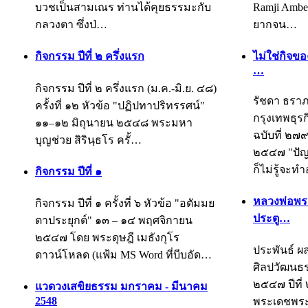
บวชเป็นสามเณร ท่านได้คุยธรรมะกับ
Ramji Ambe
กลวงตา ซึ่งป่…
ยากจน…
กิจกรรม ปีที่ ๒ ครึ่งแรก
ไม่ใช่กิจข
…
กิจกรรม ปีที่ ๒ ครึ่งแรก (ม.ค.-มิ.ย. ๔๘)
รัชดา ธราภ
ครั้งที่ ๑๒ หัวข้อ "ปฏิปทาปริทรรศน์"
กรุงเทพธุรก
๑๑–๑๒ มิถุนายน ๒๕๔๘ พระมหา
ฉบับที่ ๒๗๙
บุญช่วย สิรินฺธโร ครั้…
๒๕๔๗ "ปัญหา
ก็ไม่รู้จะ
กิจกรรม ปีที่ ๑
หลวงพ่อพระ
กิจกรรม ปีที่ ๑ ครั้งที่ ๖ หัวข้อ "อตัมมย
ประตู…
ตาประยุกต์" ๑๓ – ๑๔ พฤศจิกายน
๒๕๔๗ โดย พระดุษฎี เมธังกุโร
ประพันธ์ 
ดาวน์โหลด (แฟ้ม MS Word ที่บีบอัด…
ศิลปวัฒนธร
๒๕๔๗ ปีที่ 
แวดวงเสขิยธรรม มกราคม - มีนาคม
2548
พระเดชพร