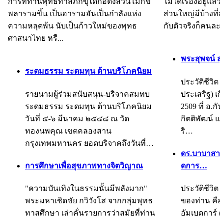
การที่ท่านพุทธทาสภิกขุได้ก่อตั้งสวนโมกข
ไม่ได้เรื่องอยู่แล
พลารามขึ้น เป็นอารามอันเป็นกำลังแห่ง
ส่วนใหญ่มีบ้างท
ความหลุดพ้น นับเป็นก้าวใหม่ของพุทธ
กับตัวจริงก็คนละเร
ศาสนาไทย หรื...
พระสุพจน์ 
ระดมธรรม ระดมทุน ต้านบริโภคนิยม
ประวัติชีวิ
รายนามผู้ร่วมสนับสนุน-บริจาคสมทบ
ประเสริฐ) เก
ระดมธรรม ระดมทุน ต้านบริโภคนิยม
2509 ที่ อ.
วันที่ ๕-๖ มีนาคม ๒๕๔๘ ณ วัด
กิตติพัฒน์
ทองนพคุณ เขตคลองสาน
ริ…
กรุงเทพมหานคร ยอดบริจาคถึงวันที่…
ดร.บาบาสาเ
การศึกษาเพื่อสุขภาพทางจิตวิญาณ
ดการ…
"ความบันเทิงในธรรมนั้นมีพลังมาก"
ประวัติชีวิต
พระมหาเชิดชัย กวิวังโส จากกลุ่มพุทธ
ของท่าน คื
ทาสศึกษา เล่าคั่นรายการว่าสมัยที่ท่าน
อัมเบดการ์ 