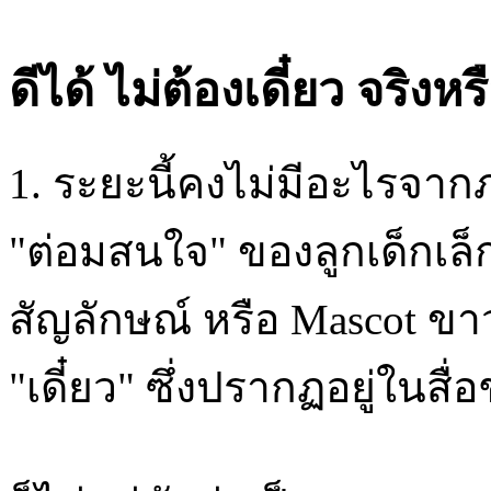
ดีได้ ไม่ต้องเดี๋ยว จริงหร
1. ระยะนี้คงไม่มีอะไรจากภ
"ต่อมสนใจ" ของลูกเด็กเล
สัญลักษณ์ หรือ Mascot ขาวก
"เดี๋ยว" ซึ่งปรากฏอยู่ในส