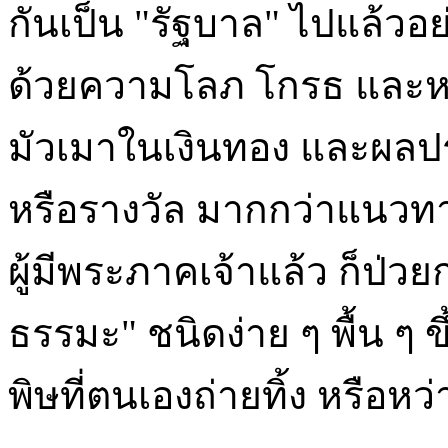
กันเป็น "รัฐบาล" ไปแล้ว
ด้วยความโลภ โกรธ และหล
มัวเมาในเงินทอง และผลป
หรือรางวัล มากกว่าแนวทา
ผู้มีพระภาคเจ้าแล้ว ก็ป่
ธรรมะ" ชนิดง่าย ๆ พื้น ๆ
พิษที่ตนเองถ่ายทิ้ง หรือห