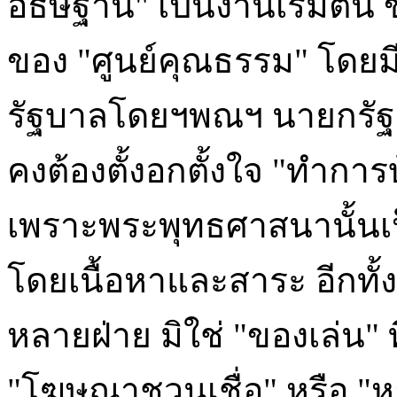
อธิษฐาน" เป็นงานเริ่มต้
ของ "ศูนย์คุณธรรม" โดยมี 
รัฐบาลโดยฯพณฯ นายกรัฐมน
คงต้องตั้งอกตั้งใจ "ทำการบ
เพราะพระพุทธศาสนานั้นเป
โดยเนื้อหาและสาระ อีกทั้งย
หลายฝ่าย มิใช่ "ของเล่น"
"โฆษณาชวนเชื่อ" หรือ "ห