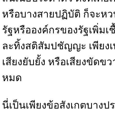
หรือบางสายปฏิบัติ ก็จะหว
รัฐหรือองค์กรของรัฐเพิ่มเ
ละทิ้งสติสัมปชัญญะ เพียงเพ
เสียงยับยั้ง หรือเสียงขัดข
หมด
นี่เป็นเพียงข้อสังเกตบางป