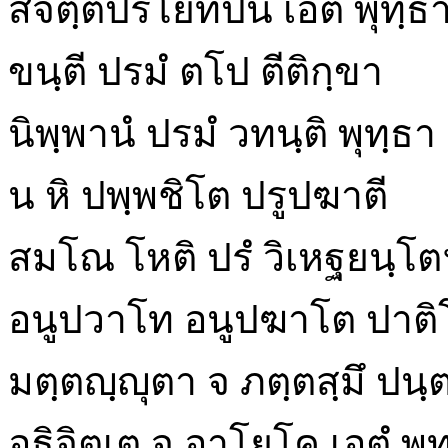
สจิตฺตปริโยทปนํ เอตํ พุทฺ
ขนฺตี ปรมํ ตโป ตีติกฺขา
นิพฺพานํ ปรมํ วทนฺติ พุทฺธา
น หิ ปพฺพชิโต ปรูปฆาตี
สมโณ โหติ ปรํ วิเหฐยนฺโต
อนูปวาโท อนูปฆาโต ปาติโ
มตฺตญฺญุตา จ ภตฺตสฺมึ ปน
อธิจิตฺเต จ อาโยโค เอตํ พ