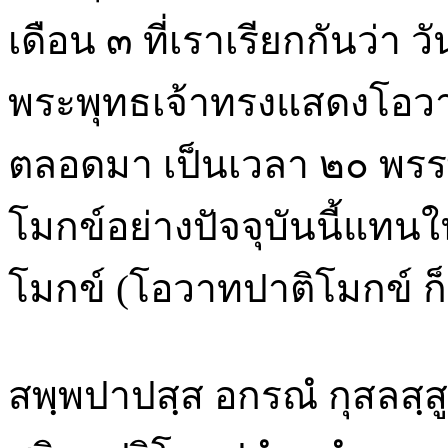
เดือน ๓ ที่เราเรียกกันว่า
พระพุทธเจ้าทรงแสดงโอวาท
ตลอดมา เป็นเวลา ๒๐ พรร
โมกข์อย่างปัจจุบันนี้แท
โมกข์ (โอวาทปาติโมกข์ ก็เข
สพฺพปาปสฺส อกรณํ กุสลสฺ