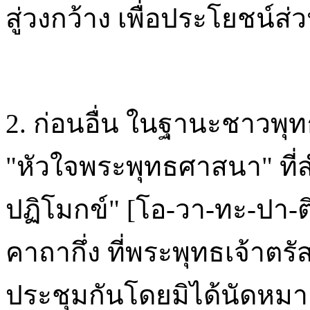
สู่วงกว้าง เพื่อประโยชน์ส
2. ก่อนอื่น ในฐานะชาวพ
"หัวใจพระพุทธศาสนา" ที่
ปฏิโมกข์" [โอ-วา-ทะ-ปา-ติ
คาถากึ่ง ที่พระพุทธเจ้าตรั
ประชุมกันโดยมิได้นัดหม