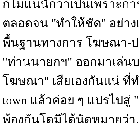
ก็ไม่แน่นักว่าเป็นเพราะกา
ตลอดจน "ทำให้ชัด" อย่างเ
พื้นฐานทางการ โฆษณา-ประ
"ท่านนายกฯ" ออกมาเล่นบท
โฆษณา" เสียเองกันแน่ ที่ทำใ
town แล้วค่อย ๆ แปรไปสู่
พ้องกันโดมิได้นัดหมายว่า…