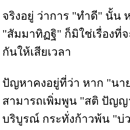
จริงอยู่ ว่าการ "ทำดี" นั
"สัมมาทิฏฐิ" ก็มิใช่เรื่องที
กันให้เสียเวลา
ปัญหาคงอยู่ที่ว่า หาก "น
สามารถเพิ่มพูน "สติ ปัญ
บริบูรณ์ กระทั่งก้าวพ้น "บ