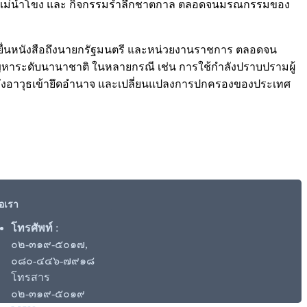
บชะตาแม่น้ำโขง และ กิจกรรมรำลึกชาตกาล ตลอดจนมรณกรรมของ
้ายื่นหนังสือถึงนายกรัฐมนตรี และหน่วยงานราชการ ตลอดจน
หาระดับนานาชาติ ในหลายกรณี เช่น การใช้กำลังปราบปรามผู้
กำลังอาวุธเข้ายึดอำนาจ และเปลี่ยนแปลงการปกครองของประเทศ
่อเรา
โทรศัพท์
:
๐๒-๓๑๙-๕๐๑๗,
๐๘๐-๔๔๖-๗๙๑๘
โทรสาร
๐๒-๓๑๙-๕๐๑๙