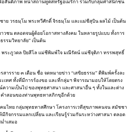
่อสันติภาพ หน้าสถานทูตสหรัฐอเมริกา ร่วมกับกลุ่มศาสนิกชน
ย วรธมฺโม พระทวีศักดิ์ จิรธมฺโม และแม่ชีสุบิน ผลไม้ เป็นต้น
ะเยาวชน ตลอดจนผู้ด้อยโอกาสทางสังคม ในหลายรูปแบบ ทั้งการ
ธรรมวิทยาลัย” เป็นต้น
ภูวดล ปิยสีโล แม่ชีพิมพ์ใจ มณีรัตน์ แม่ชีจุติภา ทรรพสุทธิ์
รสารราย ๓ เดือน ชื่อ จดหมายข่าว “เสขิยธรรม” ตีพิมพ์ครั้งละ
ทศ ทั้งที่มีการร้องขอ และที่กลุ่มฯ พิจารณามอบให้โดยตรง
ารณ์ความเป็นไป ของพุทธศาสนา และศาสนาอื่น ๆ ทั้งในและต่าง
และ คำสอนของท่านพุทธทาสภิกขุอีกด้วย
ะสังคมไทย กลุ่มพุทธทาสศึกษา โครงการเวทีสุขภาพคนจน สมัชชา
มีกิจกรรมแลกเปลี่ยน และเรียนรู้ร่วมกันระหว่างศาสนา ตลอด
สม่ำเสมอ