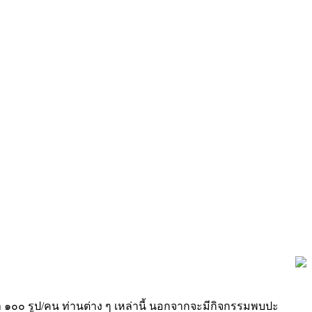
ว่า ๑๐๐ รูป/คน ท่านต่าง ๆ เหล่านี้ นอกจากจะมีกิจกรรมพบปะ