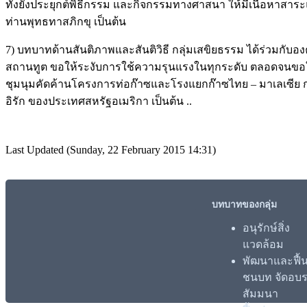
ทั้งยังประยุกต์พิธีกรรม และกิจกรรมทางศาสนา ให้มีเนื้อหา
ท่านพุทธทาสภิกขุ เป็นต้น
7) บทบาทด้านสันติภาพและสันติวิธี กลุ่มเสขิยธรรม ได้ร่วมกั
สถานทูต ขอให้ระงับการใช้ความรุนแรงในทุกระดับ ตลอดจนขอใ
ชุมนุมคัดค้านโครงการท่อก๊าซและโรงแยกก๊าซไทย – มาเลเซีย ก
อิรัก ของประเทศสหรัฐอเมริกา เป็นต้น ..
Last Updated (Sunday, 22 February 2015 14:31)
บทบาทของกลุ่ม
อนุรักษ์สิ่ง
แวดล้อม
พัฒนาและฟื้น
ชนบท จัดอบ
สัมมนา