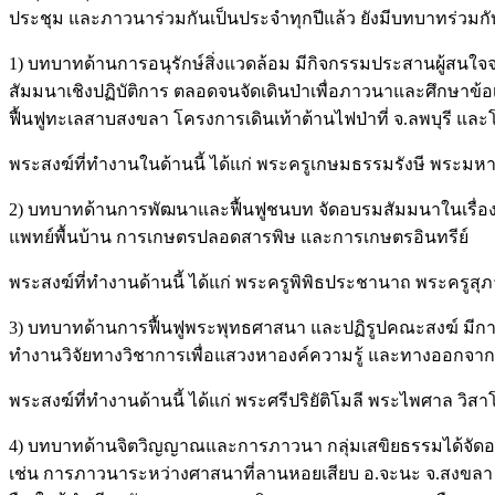
ประชุม และภาวนาร่วมกันเป็นประจำทุกปีแล้ว ยังมีบทบาทร่วมกับ
1) บทบาทด้านการอนุรักษ์สิ่งแวดล้อม มีกิจกรรมประสานผู้สนใ
สัมมนาเชิงปฏิบัติการ ตลอดจนจัดเดินป่าเพื่อภาวนาและศึกษาข้อเท
ฟื้นฟูทะเลสาบสงขลา โครงการเดินเท้าต้านไฟป่าที่ จ.ลพบุรี แล
พระสงฆ์ที่ทำงานในด้านนี้ ได้แก่ พระครูเกษมธรรมรังษี พระมหาจ
2) บทบาทด้านการพัฒนาและฟื้นฟูชนบท จัดอบรมสัมมนาในเรื่องชุม
แพทย์พื้นบ้าน การเกษตรปลอดสารพิษ และการเกษตรอินทรีย์
พระสงฆ์ที่ทำงานด้านนี้ ได้แก่ พระครูพิพิธประชานาถ พระครูสุภาจ
3) บทบาทด้านการฟื้นฟูพระพุทธศาสนา และปฏิรูปคณะสงฆ์ มีก
ทำงานวิจัยทางวิชาการเพื่อแสวงหาองค์ความรู้ และทางออกจาก
พระสงฆ์ที่ทำงานด้านนี้ ได้แก่ พระศรีปริยัติโมลี พระไพศาล วิ
4) บทบาทด้านจิตวิญญาณและการภาวนา กลุ่มเสขิยธรรมได้จัดอบร
เช่น การภาวนาระหว่างศาสนาที่ลานหอยเสียบ อ.จะนะ จ.สงขลา ร่ว