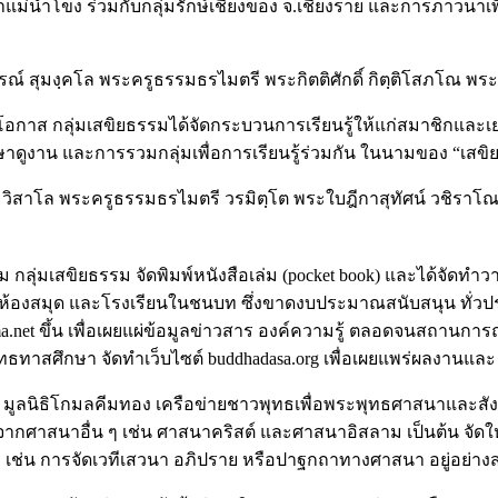
น้ำโขง ร่วมกับกลุ่มรักษ์เชียงของ จ.เชียงราย และการภาวนาเพื
์ สุมงฺคโล พระครูธรรมธรไมตรี พระกิตติศักดิ์ กิตฺติโสภโณ พระชา
โอกาส กลุ่มเสขิยธรรมได้จัดกระบวนการเรียนรู้ให้แก่สมาชิกแล
ูงาน และการรวมกลุ่มเพื่อการเรียนรู้ร่วมกัน ในนามของ “เสขิย
ิสาโล พระครูธรรมธรไมตรี วรมิตฺโต พระใบฎีกาสุทัศน์ วชิราโณ พระ
ลุ่มเสขิยธรรม จัดพิมพ์หนังสือเล่ม (pocket book) และได้จัดทำวา
องสมุด และโรงเรียนในชนบท ซึ่งขาดงบประมาณสนับสนุน ทั่วประเ
ma.net ขึ้น เพื่อเผยแผ่ข้อมูลข่าวสาร องค์ความรู้ ตลอดจนสถานก
มพุทธทาสศึกษา จัดทำเว็บไซต์ buddhadasa.org เพื่อเผยแพร่ผลงาน
งคืน มูลนิธิโกมลคีมทอง เครือข่ายชาวพุทธเพื่อพระพุทธศาสนาแล
ศาสนาอื่น ๆ เช่น ศาสนาคริสต์ และศาสนาอิสลาม เป็นต้น จัดให้
ช่น การจัดเวทีเสวนา อภิปราย หรือปาฐกถาทางศาสนา อยู่อย่าง