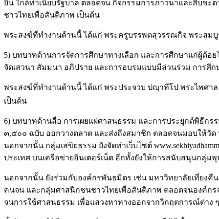
ยืน ใกล้ทำเนียบรัฐบาล ตลอดจน กิจกรรมการภาวนาและสืบชะตาแม่
ชาวไทยเพื่อสันติภาพ เป็นต้น
พระสงฆ์ที่ทำงานด้านนี้ ได้แก่ พระครูบรรพตสุวรรณกิจ พระสมบูรณ
5) บทบาทด้านการจัดการศึกษาทางเลือก และการศึกษาแก่ผู้ด้อย
จัดเสวนา สัมมนา อภิปราย และการอบรมแบบมีส่วนร่วม การศึกษาด
พระสงฆ์ที่ทำงานด้านนี้ ได้แก่ พระประจวบ ปญฺาทีโป พระไพศาล ว
เป็นต้น
6) บทบาทด้านสื่อ การเผยแผ่ศาสนธรรม และการประยุกต์พิธีกรรม ก
๓,๕๐๐ ฉบับ ออกวางตลาด และส่งถึงสมาชิก ตลอดจนมอบให้วัด ห้
นอกจากนั้น กลุ่มเสขิยธรรม ยังจัดทำเว็บไซต์ www.sekhiyadham
ประเทศ บนเครือข่ายอินเตอร์เน็ต อีกทั้งยังให้การสนับสนุนกลุ่
นอกจากนั้น ยังร่วมกับองค์กรพันธมิตร เช่น มหาวิทยาลัยเที่ย
คนจน และกลุ่มศาสนิกชนชาวไทยเพื่อสันติภาพ ตลอดจนองค์กรจาก
จนการใช้ศาสนธรรม เพื่อแสวงหาทางออกจากวิกฤตการณ์ต่าง ๆ เ