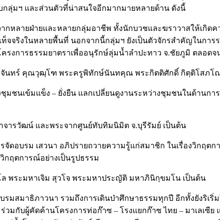
กลุ่มฯ และส่วนตัวที่น่าสนใจอีกมากมายหลายด้าน ดังนี้
จจากหลายฝ่ายและหลายกลุ่มอาชีพ ทั้งนักบวชและฆราวาสให้เกิดคว
็จจริงในหลายพื้นที่ นอกจากนี้กลุ่มฯ ยังเป็นตัวจักรสำคัญในการร
ะโครงการธรรมยาตราเพื่ออนุรักษ์ลุ่มน้ำลำปะทาว จ.ชัยภูมิ ตลอด
ันทร์ คุณวุฒฺโฑ พระครูพิทักษ์นันทคุณ พระกิตติศักดิ์ กิตฺติโส
ชนเข้มแข็ง – ยั่งยืน แลกเปลี่ยนดูงานระหว่างชุมชนในด้านการพึ
ารวัฒน์ และพระจากศูนย์ทับทิมนิมิต จ.บุรีรัมย์ เป็นต้น
ารจัดอบรม เสวนา อภิปรายถวายความรู้แก่สมาชิก ในเรื่องวิกฤ
วิกฤตการณ์อย่างเป็นรูปธรรม
สาโล พระมหาเจิม สุวโจ พระมหาประญัติ มหาภินิกฺขมโน เป็นต้น
มสมาธิภาวนา รวมถึงการเดินป่าศึกษาธรรมทุกปี อีกทั้งยังริเริ
มกับผู้คัดค้านโครงการท่อก๊าซ – โรงแยกก๊าซ ไทย – มาเลเซีย แล